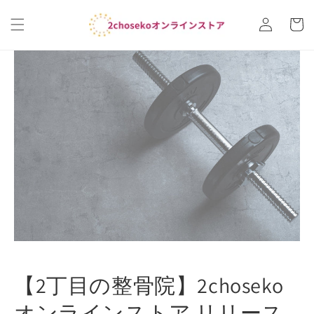
コンテ
カ
ンツに
グ
ー
進む
イ
ト
ン
【2丁目の整骨院】2choseko
オンラインストア リリース